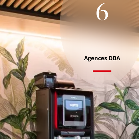
6
Agences DBA