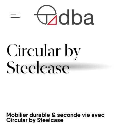
Aller
au
contenu
Design
&
Build
Mobilier
Nos
Circular by
Circular
réalisations
Accueil
»
by
Votre
Steelcase
projet
Steelcase
Mobilier durable & seconde vie avec
Circular by Steelcase